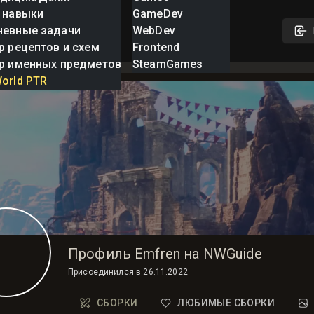
 навыки
GameDev
невные задачи
WebDev
р рецептов и схем
Frontend
р именных предметов
SteamGames
orld PTR
Профиль Emfren на NWGuide
Присоединился в
26.11.2022
СБОРКИ
ЛЮБИМЫЕ СБОРКИ