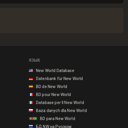
ЯЗЫК
🇺🇸
New World Database
🇩🇪
Datenbank für New World
🇪🇸
BD de New World
🇫🇷
BD pour New World
🇮🇹
Database per Il New World
🇵🇱
Baza danych dla New World
🇵🇹🇧🇷
BD para New World
🇷🇺
БД NW на Русском