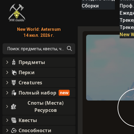
Сборки
Проф.
Ежед
Треке
Треке
New World: Aeternum
New W
14 июл. 2026 г.
Поиск: предметы, квесты, что угодно!
Предметы
Перки
Creatures
Полный набор
new
Споты (Места)
Ресурсов
Квесты
Способности