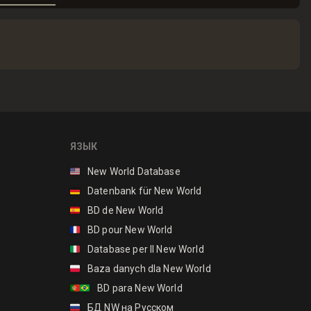
ЯЗЫК
🇺🇸
New World Database
🇩🇪
Datenbank für New World
🇪🇸
BD de New World
🇫🇷
BD pour New World
🇮🇹
Database per Il New World
🇵🇱
Baza danych dla New World
🇵🇹🇧🇷
BD para New World
🇷🇺
БД NW на Русском