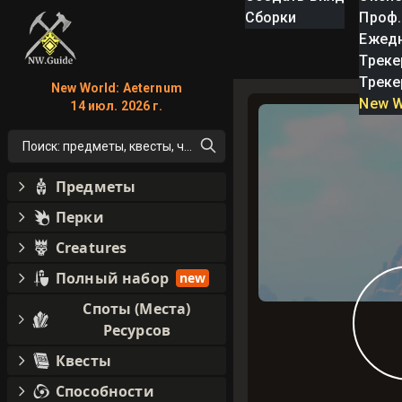
Сборки
Проф.
Ежед
Треке
Треке
New World: Aeternum
New W
14 июл. 2026 г.
Поиск: предметы, квесты, что угодно!
Предметы
Перки
Creatures
Полный набор
new
Споты (Места)
Ресурсов
Квесты
Способности