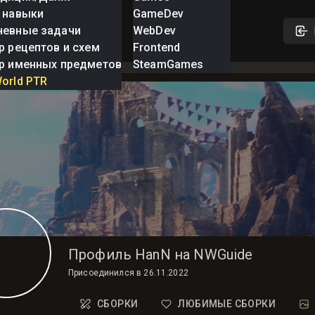
 навыки
GameDev
невные задачи
WebDev
р рецептов и схем
Frontend
р именных предметов
SteamGames
orld PTR
Профиль HanN на NWGuide
Присоединился в
26.11.2022
СБОРКИ
ЛЮБИМЫЕ СБОРКИ