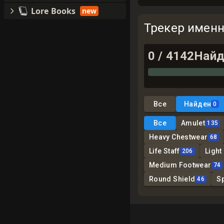
Lore Books
new
Трекер имен
0
/
4142
Найд
Все
Найден
0
Все
Amulet
135
Heavy Chestwear
68
Life Staff
Light
206
Medium Footwear
74
Round Shield
S
46