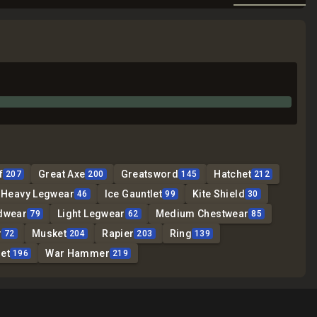
f
Great Axe
Greatsword
Hatchet
207
200
145
212
Heavy Legwear
Ice Gauntlet
Kite Shield
46
99
30
dwear
Light Legwear
Medium Chestwear
79
62
85
r
Musket
Rapier
Ring
72
204
203
139
et
War Hammer
196
219