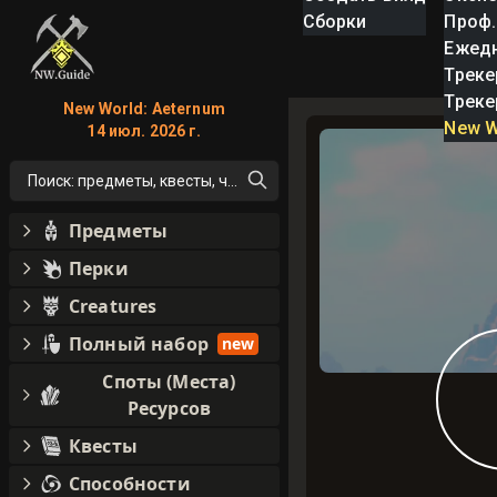
Сборки
Проф.
Ежед
Треке
Треке
New World: Aeternum
New W
14 июл. 2026 г.
Поиск: предметы, квесты, что угодно!
Предметы
Перки
Creatures
Полный набор
new
Споты (Места)
Ресурсов
Квесты
Способности