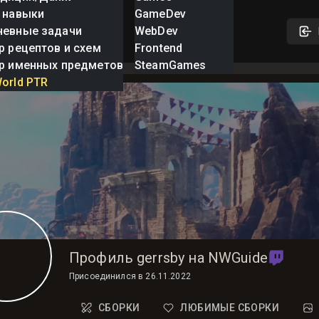
 навыки
GameDev
невные задачи
WebDev
р рецептов и схем
Frontend
р именных предметов
SteamGames
orld PTR
Профиль gerrsby на NWGuide
Присоединился в
26.11.2022
СБОРКИ
ЛЮБИМЫЕ СБОРКИ