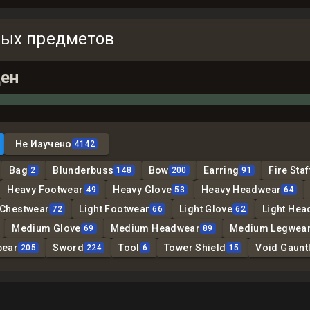
ных предметов
ен
Не Изучено
4142
Bag
Blunderbuss
Bow
Earring
Fire Staf
2
148
200
91
Heavy Footwear
Heavy Glove
Heavy Headwear
49
53
64
 Chestwear
Light Footwear
Light Glove
Light Hea
72
66
62
Medium Glove
Medium Headwear
Medium Legwea
69
89
pear
Sword
Tool
Tower Shield
Void Gauntl
205
224
6
15