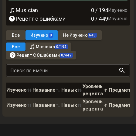
Musician
0
/
194
Изучено
Рецепт с ошибками
0
/
449
Изучено
Все
Изучено
Не Изучено
0
643
Все
Musician
0
/
194
Рецепт С Ошибками
0
/
449
Поиск по имени
Уровень
Изучено
Название
Навык
Предмет
рецепта
Уровень
Изучено
Название
Навык
Предмет
рецепта