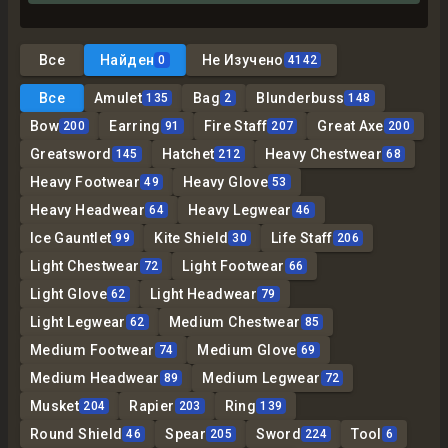
Все
Найден
Не Изучено
0
4142
Все
Amulet
Bag
Blunderbuss
135
2
148
Bow
Earring
Fire Staff
Great Axe
200
91
207
200
Greatsword
Hatchet
Heavy Chestwear
145
212
68
Heavy Footwear
Heavy Glove
49
53
Heavy Headwear
Heavy Legwear
64
46
Ice Gauntlet
Kite Shield
Life Staff
99
30
206
Light Chestwear
Light Footwear
72
66
Light Glove
Light Headwear
62
79
Light Legwear
Medium Chestwear
62
85
Medium Footwear
Medium Glove
74
69
Medium Headwear
Medium Legwear
89
72
Musket
Rapier
Ring
204
203
139
Round Shield
Spear
Sword
Tool
46
205
224
6