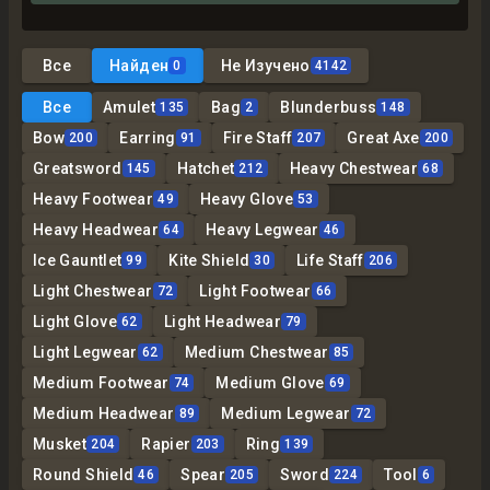
Все
Найден
Не Изучено
0
4142
Все
Amulet
Bag
Blunderbuss
135
2
148
Bow
Earring
Fire Staff
Great Axe
200
91
207
200
Greatsword
Hatchet
Heavy Chestwear
145
212
68
Heavy Footwear
Heavy Glove
49
53
Heavy Headwear
Heavy Legwear
64
46
Ice Gauntlet
Kite Shield
Life Staff
99
30
206
Light Chestwear
Light Footwear
72
66
Light Glove
Light Headwear
62
79
Light Legwear
Medium Chestwear
62
85
Medium Footwear
Medium Glove
74
69
Medium Headwear
Medium Legwear
89
72
Musket
Rapier
Ring
204
203
139
Round Shield
Spear
Sword
Tool
46
205
224
6