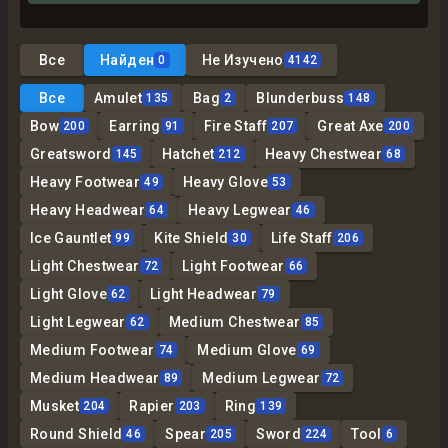
Все
Найден
Не Изучено
0
4142
Все
Amulet
Bag
Blunderbuss
135
2
148
Bow
Earring
Fire Staff
Great Axe
200
91
207
200
Greatsword
Hatchet
Heavy Chestwear
145
212
68
Heavy Footwear
Heavy Glove
49
53
Heavy Headwear
Heavy Legwear
64
46
Ice Gauntlet
Kite Shield
Life Staff
99
30
206
Light Chestwear
Light Footwear
72
66
Light Glove
Light Headwear
62
79
Light Legwear
Medium Chestwear
62
85
Medium Footwear
Medium Glove
74
69
Medium Headwear
Medium Legwear
89
72
Musket
Rapier
Ring
204
203
139
Round Shield
Spear
Sword
Tool
46
205
224
6