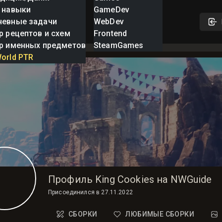
 навыки
GameDev
невные задачи
WebDev
р рецептов и схем
Frontend
р именных предметов
SteamGames
orld PTR
Профиль King Cookies на NWGuide
Присоединился в
27.11.2022
СБОРКИ
ЛЮБИМЫЕ СБОРКИ