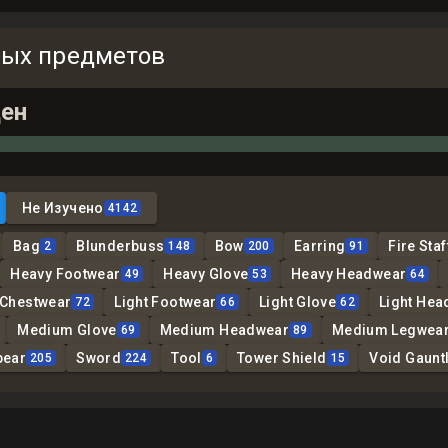
ных предметов
ен
Не Изучено
4142
Bag
Blunderbuss
Bow
Earring
Fire Staf
2
148
200
91
Heavy Footwear
Heavy Glove
Heavy Headwear
49
53
64
 Chestwear
Light Footwear
Light Glove
Light Hea
72
66
62
Medium Glove
Medium Headwear
Medium Legwea
69
89
pear
Sword
Tool
Tower Shield
Void Gauntl
205
224
6
15