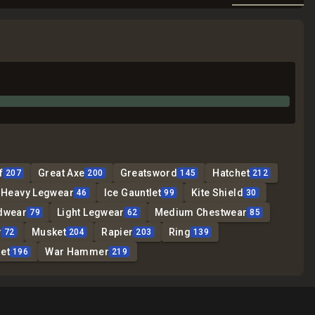
f
Great Axe
Greatsword
Hatchet
207
200
145
212
Heavy Legwear
Ice Gauntlet
Kite Shield
46
99
30
dwear
Light Legwear
Medium Chestwear
79
62
85
r
Musket
Rapier
Ring
72
204
203
139
et
War Hammer
196
219