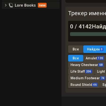
Lore Books
new
Трекер имен
0
/
4142
Найд
Все
Найден
0
Все
Amulet
135
Heavy Chestwear
68
Life Staff
Light
206
Medium Footwear
74
Round Shield
S
46