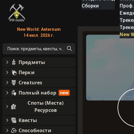
Сборки
Проф.
Ежед
Треке
Треке
New World: Aeternum
New W
14 июл. 2026 г.
Поиск: предметы, квесты, что угодно!
Предметы
Перки
Creatures
Полный набор
new
Споты (Места)
Ресурсов
Квесты
Способности