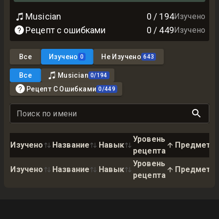
Musician
0
/
194
Изучено
Рецепт с ошибками
0
/
449
Изучено
Все
Изучено
Не Изучено
0
643
Все
Musician
0
/
194
Рецепт С Ошибками
0
/
449
Поиск по имени
Уровень
Изучено
Название
Навык
Предмет
рецепта
Уровень
Изучено
Название
Навык
Предмет
рецепта