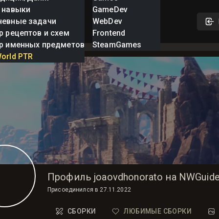
 навыки
GameDev
невные задачи
WebDev
р рецептов и схем
Frontend
р именных предметов
SteamGames
orld PTR
Профиль joaovdhonorato на NWGuid
Присоединился в
27.11.2022
СБОРКИ
ЛЮБИМЫЕ СБОРКИ