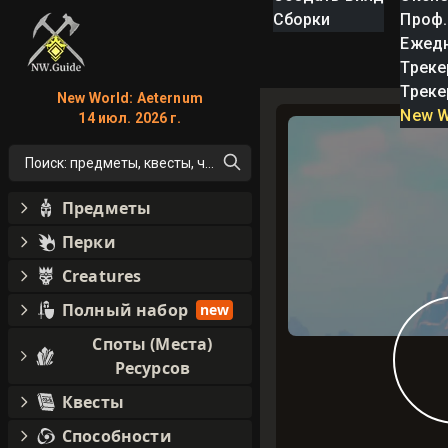
Сборки
Проф.
Ежед
Треке
Треке
New World: Aeternum
New W
14 июл. 2026 г.
Поиск: предметы, квесты, что угодно!
Предметы
Перки
Creatures
Полный набор
new
Споты (Места)
Ресурсов
Квесты
Способности