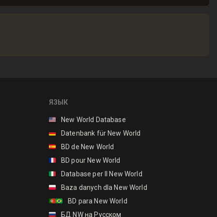
ЯЗЫК
🇺🇸
New World Database
🇩🇪
Datenbank für New World
🇪🇸
BD de New World
🇫🇷
BD pour New World
🇮🇹
Database per Il New World
🇵🇱
Baza danych dla New World
🇵🇹🇧🇷
BD para New World
🇷🇺
БД NW на Русском