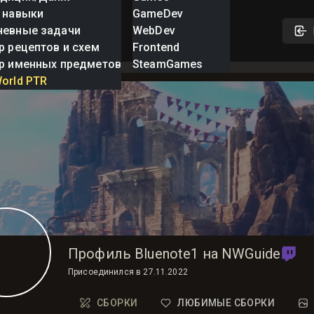
 навыки
GameDev
невные задачи
WebDev
р рецептов и схем
Frontend
р именных предметов
SteamGames
orld PTR
Профиль Bluenote1 на NWGuide
Присоединился в
27.11.2022
СБОРКИ
ЛЮБИМЫЕ СБОРКИ