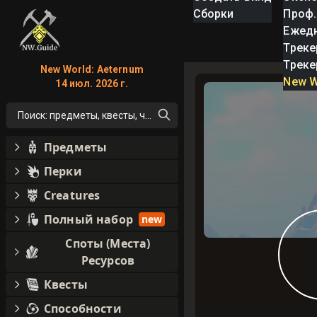
Сборки
Проф.
Ежед
Треке
Треке
New World: Aeternum
New W
14 июл. 2026 г.
Поиск: предметы, квесты, что угодно!
Предметы
Перки
Creatures
Полный набор
new
Споты (Места)
Ресурсов
Квесты
Способности