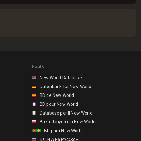
ЯЗЫК
🇺🇸
New World Database
🇩🇪
Datenbank für New World
🇪🇸
BD de New World
🇫🇷
BD pour New World
🇮🇹
Database per Il New World
🇵🇱
Baza danych dla New World
🇵🇹🇧🇷
BD para New World
🇷🇺
БД NW на Русском