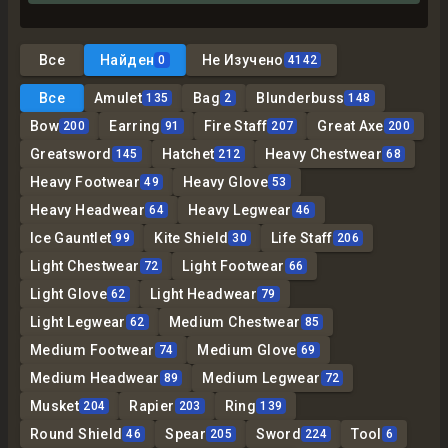
Все
Найден
Не Изучено
0
4142
Все
Amulet
Bag
Blunderbuss
135
2
148
Bow
Earring
Fire Staff
Great Axe
200
91
207
200
Greatsword
Hatchet
Heavy Chestwear
145
212
68
Heavy Footwear
Heavy Glove
49
53
Heavy Headwear
Heavy Legwear
64
46
Ice Gauntlet
Kite Shield
Life Staff
99
30
206
Light Chestwear
Light Footwear
72
66
Light Glove
Light Headwear
62
79
Light Legwear
Medium Chestwear
62
85
Medium Footwear
Medium Glove
74
69
Medium Headwear
Medium Legwear
89
72
Musket
Rapier
Ring
204
203
139
Round Shield
Spear
Sword
Tool
46
205
224
6