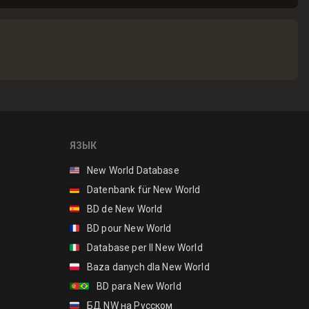
ЯЗЫК
🇺🇸
New World Database
🇩🇪
Datenbank für New World
🇪🇸
BD de New World
🇫🇷
BD pour New World
🇮🇹
Database per Il New World
🇵🇱
Baza danych dla New World
🇵🇹🇧🇷
BD para New World
🇷🇺
БД NW на Русском