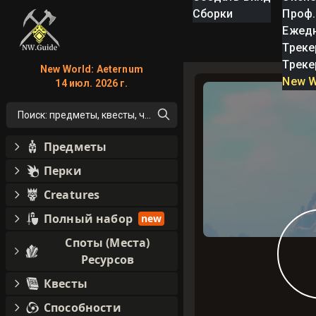
Сборки
Проф.
Ежед
Треке
Треке
New World: Aeternum
New W
14 июл. 2026 г.
Поиск: предметы, квесты, что угодно!
Предметы
Перки
Creatures
Полный набор
new
Споты (Места)
Ресурсов
Квесты
Способности