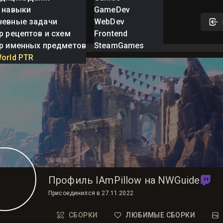
 навыки
GameDev
невные задачи
WebDev
р рецептов и схем
Frontend
р именных предметов
SteamGames
orld PTR
Профиль IAmPillow на NWGuide
Присоединился в
27.11.2022
СБОРКИ
ЛЮБИМЫЕ СБОРКИ