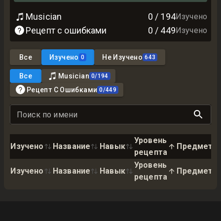
Musician
0
/
194
Изучено
Рецепт с ошибками
0
/
449
Изучено
Все
Изучено
Не Изучено
0
643
Все
Musician
0
/
194
Рецепт С Ошибками
0
/
449
Поиск по имени
Уровень
Изучено
Название
Навык
Предмет
рецепта
Уровень
Изучено
Название
Навык
Предмет
рецепта