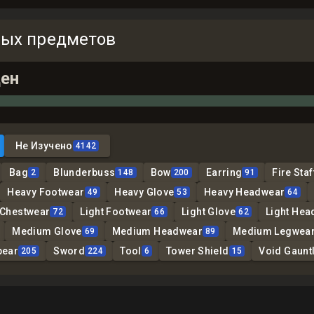
ных предметов
ен
Не Изучено
4142
Bag
Blunderbuss
Bow
Earring
Fire Staf
2
148
200
91
Heavy Footwear
Heavy Glove
Heavy Headwear
49
53
64
 Chestwear
Light Footwear
Light Glove
Light Hea
72
66
62
Medium Glove
Medium Headwear
Medium Legwea
69
89
pear
Sword
Tool
Tower Shield
Void Gauntl
205
224
6
15