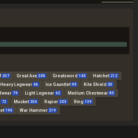
f
Great Axe
Greatsword
Hatchet
207
200
145
212
Heavy Legwear
Ice Gauntlet
Kite Shield
46
99
30
dwear
Light Legwear
Medium Chestwear
79
62
85
r
Musket
Rapier
Ring
72
204
203
139
et
War Hammer
196
219