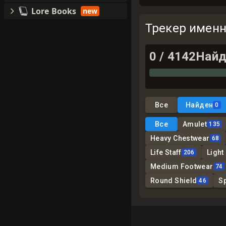
Lore Books
new
Трекер имен
0
/
4142
Найд
Все
Найден
0
Все
Amulet
135
Heavy Chestwear
68
Life Staff
Light
206
Medium Footwear
74
Round Shield
S
46