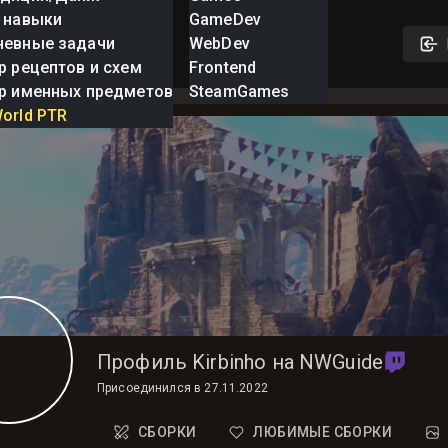
 навыки
GameDev
невные задачи
WebDev
р рецептов и схем
Frontend
р именных предметов
SteamGames
orld PTR
Профиль Kirbinho на NWGuide
Присоединился в
27.11.2022
СБОРКИ
ЛЮБИМЫЕ СБОРКИ