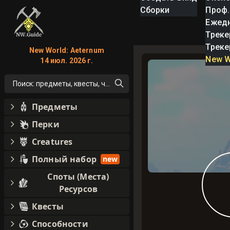
Сборки
Проф.
Ежед
Треке
Треке
New World: Aeternum
New W
14 июл. 2026 г.
Поиск: предметы, квесты, что угодно!
Предметы
Перки
Creatures
Полный набор
new
Споты (Места)
Ресурсов
Квесты
Способности