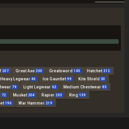
f
Great Axe
Greatsword
Hatchet
207
200
145
212
Heavy Legwear
Ice Gauntlet
Kite Shield
46
99
30
dwear
Light Legwear
Medium Chestwear
79
62
85
r
Musket
Rapier
Ring
72
204
203
139
et
War Hammer
196
219