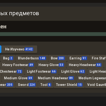
ных предметов
ен
Не Изучено
4142
Bag
Blunderbuss
Bow
Earring
Fire Staf
2
148
200
91
Heavy Footwear
Heavy Glove
Heavy Headwear
49
53
64
 Chestwear
Light Footwear
Light Glove
Light Hea
72
66
62
Medium Glove
Medium Headwear
Medium Legwea
69
89
pear
Sword
Tool
Tower Shield
Void Gauntl
205
224
6
15