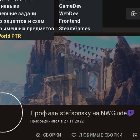
 навыки
GameDev
невные задачи
WebDev
р рецептов и схем
Frontend
р именных предметов
SteamGames
orld PTR
Профиль stefsonsky на NWGuide
Присоединился в
27.11.2022
СБОРКИ
ЛЮБИМЫЕ СБОРКИ