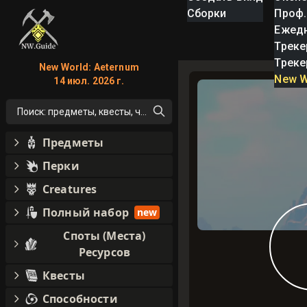
Сборки
Проф.
Ежед
Треке
Треке
New World: Aeternum
New W
14 июл. 2026 г.
Поиск: предметы, квесты, что угодно!
Предметы
Перки
Creatures
Полный набор
new
Споты (Места)
Ресурсов
Квесты
Способности