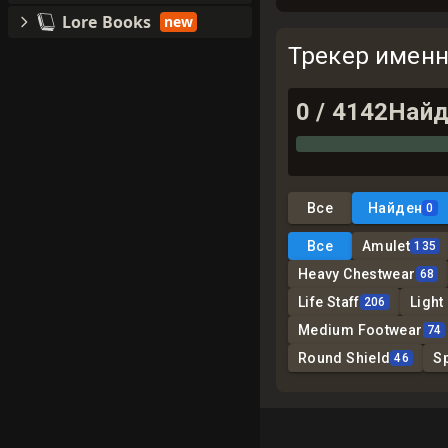
Lore Books
new
Трекер имен
0
/
4142
Найд
Все
Найден
0
Все
Amulet
135
Heavy Chestwear
68
Life Staff
Light
206
Medium Footwear
74
Round Shield
S
46