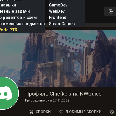
 навыки
GameDev
невные задачи
WebDev
р рецептов и схем
Frontend
р именных предметов
SteamGames
orld PTR
Профиль Chiefkels на NWGuide
Присоединился в
27.11.2022
СБОРКИ
ЛЮБИМЫЕ СБОРКИ