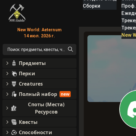
Сборки
Проф.
Ежед
Треке
Треке
New World: Aeternum
New W
14 июл. 2026 г.
Поиск: предметы, квесты, что угодно!
Предметы
Перки
Creatures
Полный набор
new
Споты (Места)
Ресурсов
Квесты
Способности