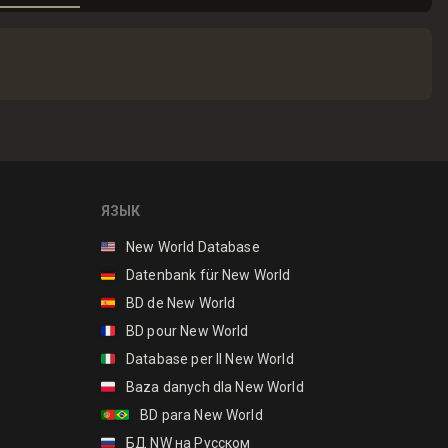
ЯЗЫК
🇺🇸
New World Database
🇩🇪
Datenbank für New World
🇪🇸
BD de New World
🇫🇷
BD pour New World
🇮🇹
Database per Il New World
🇵🇱
Baza danych dla New World
🇵🇹🇧🇷
BD para New World
🇷🇺
БД NW на Русском