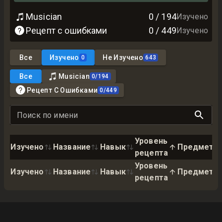
Musician
0
/
194
Изучено
Рецепт с ошибками
0
/
449
Изучено
Все
Изучено
Не Изучено
0
643
Все
Musician
0
/
194
Рецепт С Ошибками
0
/
449
Поиск по имени
Уровень
Изучено
Название
Навык
Предмет
рецепта
Уровень
Изучено
Название
Навык
Предмет
рецепта