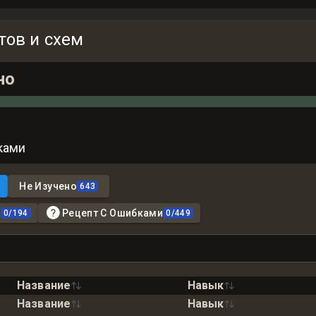
тов и схем
но
ками
Не Изучено
643
n
Рецепт С Ошибками
0
/
194
0
/
449
Название
Навык
Название
Навык