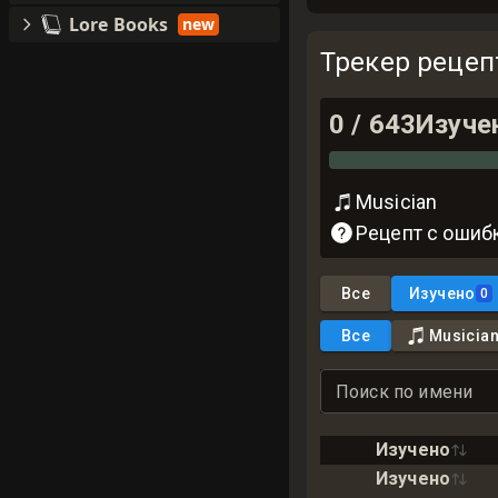
Lore Books
new
Трекер рецеп
0
/
643
Изуче
Musician
Рецепт с ошиб
Все
Изучено
0
Все
Musicia
Поиск по имени
Изучено
Изучено