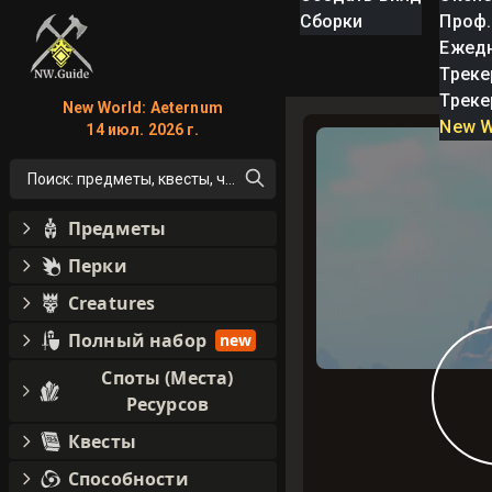
Сборки
Проф.
Ежед
Треке
Треке
New World: Aeternum
New W
14 июл. 2026 г.
Поиск: предметы, квесты, что угодно!
Предметы
Перки
Creatures
Полный набор
new
Споты (Места)
Ресурсов
Квесты
Способности