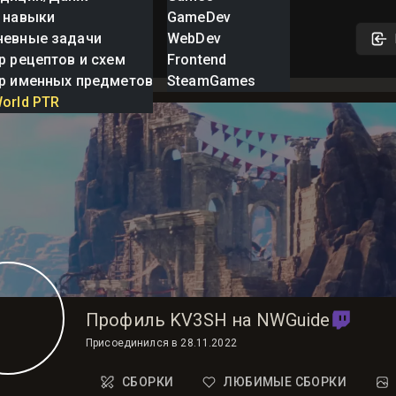
 навыки
GameDev
невные задачи
WebDev
р рецептов и схем
Frontend
р именных предметов
SteamGames
orld PTR
Профиль KV3SH на NWGuide
Присоединился в
28.11.2022
СБОРКИ
ЛЮБИМЫЕ СБОРКИ