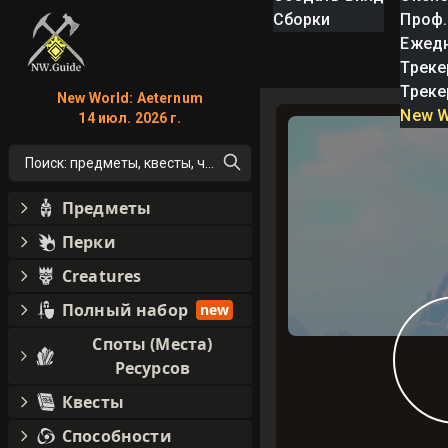
Сборки
Проф.
Ежед
Треке
Треке
New World: Aeternum
New W
14 июл. 2026 г.
Поиск: предметы, квесты, что угодно!
Предметы
Перки
Creatures
Полный набор
new
Споты (Места)
Ресурсов
Квесты
Способности