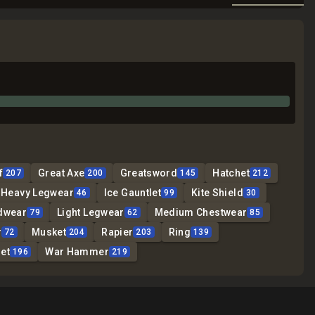
f
Great Axe
Greatsword
Hatchet
207
200
145
212
Heavy Legwear
Ice Gauntlet
Kite Shield
46
99
30
dwear
Light Legwear
Medium Chestwear
79
62
85
r
Musket
Rapier
Ring
72
204
203
139
et
War Hammer
196
219