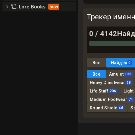
Lore Books
new
Трекер имен
0
/
4142
Найд
Все
Найден
0
Все
Amulet
135
Heavy Chestwear
68
Life Staff
Light
206
Medium Footwear
74
Round Shield
S
46