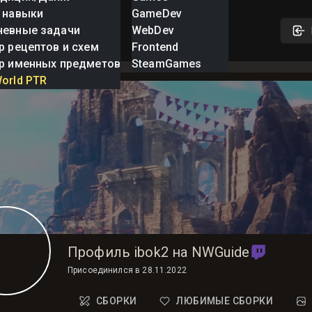
 навыки
GameDev
невные задачи
WebDev
р рецептов и схем
Frontend
р именных предметов
SteamGames
orld PTR
Профиль ibok2 на NWGuide
Присоединился в
28.11.2022
СБОРКИ
ЛЮБИМЫЕ СБОРКИ