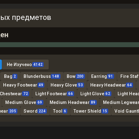
ных предметов
ен
Не Изучено
4142
Bag
Blunderbuss
Bow
Earring
Fire Staf
2
148
200
91
Heavy Footwear
Heavy Glove
Heavy Headwear
49
53
64
 Chestwear
Light Footwear
Light Glove
Light Hea
72
66
62
Medium Glove
Medium Headwear
Medium Legwea
69
89
pear
Sword
Tool
Tower Shield
Void Gauntl
205
224
6
15