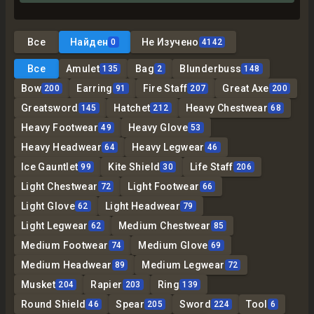
Все
Найден
Не Изучено
0
4142
Все
Amulet
Bag
Blunderbuss
135
2
148
Bow
Earring
Fire Staff
Great Axe
200
91
207
200
Greatsword
Hatchet
Heavy Chestwear
145
212
68
Heavy Footwear
Heavy Glove
49
53
Heavy Headwear
Heavy Legwear
64
46
Ice Gauntlet
Kite Shield
Life Staff
99
30
206
Light Chestwear
Light Footwear
72
66
Light Glove
Light Headwear
62
79
Light Legwear
Medium Chestwear
62
85
Medium Footwear
Medium Glove
74
69
Medium Headwear
Medium Legwear
89
72
Musket
Rapier
Ring
204
203
139
Round Shield
Spear
Sword
Tool
46
205
224
6