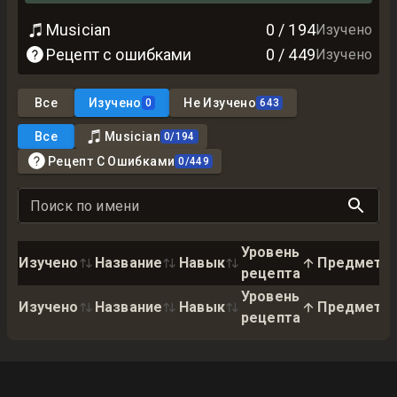
Musician
0
/
194
Изучено
Рецепт с ошибками
0
/
449
Изучено
Все
Изучено
Не Изучено
0
643
Все
Musician
0
/
194
Рецепт С Ошибками
0
/
449
Поиск по имени
Уровень
Изучено
Название
Навык
Предмет
рецепта
Уровень
Изучено
Название
Навык
Предмет
рецепта