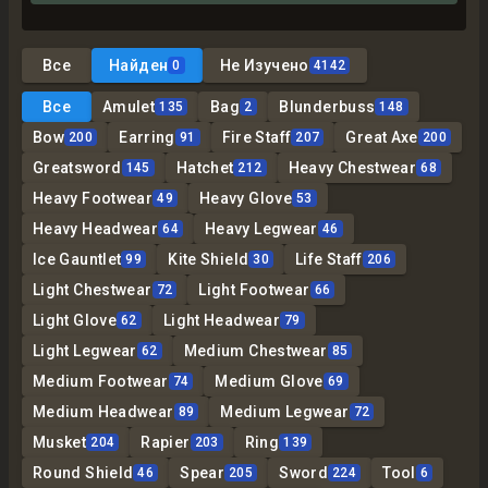
Все
Найден
Не Изучено
0
4142
Все
Amulet
Bag
Blunderbuss
135
2
148
Bow
Earring
Fire Staff
Great Axe
200
91
207
200
Greatsword
Hatchet
Heavy Chestwear
145
212
68
Heavy Footwear
Heavy Glove
49
53
Heavy Headwear
Heavy Legwear
64
46
Ice Gauntlet
Kite Shield
Life Staff
99
30
206
Light Chestwear
Light Footwear
72
66
Light Glove
Light Headwear
62
79
Light Legwear
Medium Chestwear
62
85
Medium Footwear
Medium Glove
74
69
Medium Headwear
Medium Legwear
89
72
Musket
Rapier
Ring
204
203
139
Round Shield
Spear
Sword
Tool
46
205
224
6