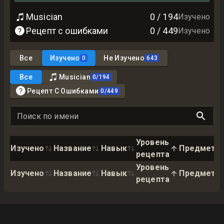
Musician
0
/
194
Изучено
Рецепт с ошибками
0
/
449
Изучено
Все
Изучено
Не Изучено
0
643
Все
Musician
0
/
194
Рецепт С Ошибками
0
/
449
Поиск по имени
Уровень
Изучено
Название
Навык
Предмет
рецепта
Уровень
Изучено
Название
Навык
Предмет
рецепта