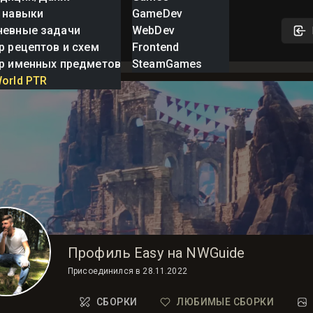
 навыки
GameDev
невные задачи
WebDev
р рецептов и схем
Frontend
р именных предметов
SteamGames
orld PTR
Профиль Easy на NWGuide
Присоединился в
28.11.2022
СБОРКИ
ЛЮБИМЫЕ СБОРКИ