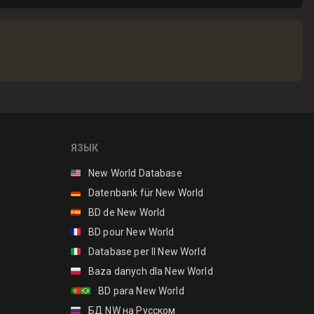
ЯЗЫК
🇺🇸
New World Database
🇩🇪
Datenbank für New World
🇪🇸
BD de New World
🇫🇷
BD pour New World
🇮🇹
Database per Il New World
🇵🇱
Baza danych dla New World
🇵🇹🇧🇷
BD para New World
🇷🇺
БД NW на Русском