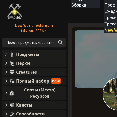
Сборки
Проф.
Ежед
Треке
Треке
New World: Aeternum
New W
14 июл. 2026 г.
Поиск: предметы, квесты, что угодно!
Предметы
Перки
Creatures
Полный набор
new
Споты (Места)
Ресурсов
Квесты
Способности