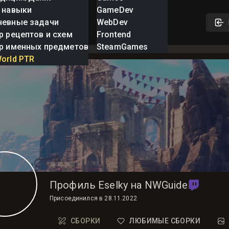
 навыки
GameDev
невные задачи
WebDev
р рецептов и схем
Frontend
р именных предметов
SteamGames
orld PTR
Профиль Eselky на NWGuide
Присоединился в
28.11.2022
СБОРКИ
ЛЮБИМЫЕ СБОРКИ