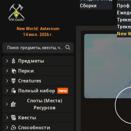
Сборки
Проф.
Ежед
Треке
Треке
New World: Aeternum
New W
14 июл. 2026 г.
Поиск: предметы, квесты, что угодно!
Предметы
Перки
Creatures
Полный набор
new
Споты (Места)
Ресурсов
Квесты
Способности