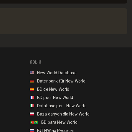
ЯЗЫК
🇺🇸
New World Database
🇩🇪
Datenbank für New World
🇪🇸
BD de New World
🇫🇷
BD pour New World
🇮🇹
Database per Il New World
🇵🇱
Baza danych dla New World
🇵🇹🇧🇷
BD para New World
🇷🇺
БД NW на Русском