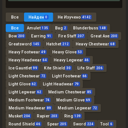
Все
Найден
Не Изучено
0
4142
Все
Amulet
Bag
Blunderbuss
135
2
148
Bow
Earring
Fire Staff
Great Axe
200
91
207
200
Greatsword
Hatchet
Heavy Chestwear
145
212
68
Heavy Footwear
Heavy Glove
49
53
Heavy Headwear
Heavy Legwear
64
46
Ice Gauntlet
Kite Shield
Life Staff
99
30
206
Light Chestwear
Light Footwear
72
66
Light Glove
Light Headwear
62
79
Light Legwear
Medium Chestwear
62
85
Medium Footwear
Medium Glove
74
69
Medium Headwear
Medium Legwear
89
72
Musket
Rapier
Ring
204
203
139
Round Shield
Spear
Sword
Tool
46
205
224
6