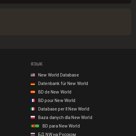
ЯЗЫК
🇺🇸
New World Database
🇩🇪
Datenbank für New World
🇪🇸
BD de New World
🇫🇷
BD pour New World
🇮🇹
Database per Il New World
🇵🇱
Baza danych dla New World
🇵🇹🇧🇷
BD para New World
🇷🇺
БД NW на Русском