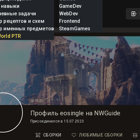
 навыки
GameDev
невные задачи
WebDev
р рецептов и схем
Frontend
р именных предметов
SteamGames
orld PTR
Профиль eosingle на NWGuide
Присоединился в
15.07.2023
СБОРКИ
ЛЮБИМЫЕ СБОРКИ