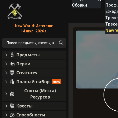
Сборки
Проф.
Ежед
Треке
Треке
New World: Aeternum
New W
14 июл. 2026 г.
Поиск: предметы, квесты, что угодно!
Предметы
Перки
Creatures
Полный набор
new
Споты (Места)
Ресурсов
Квесты
Способности