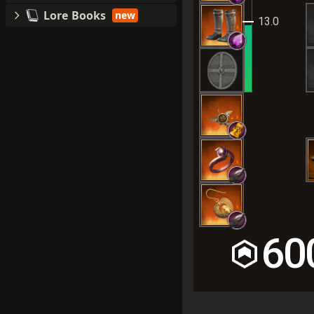
Lore Books
new
13.0
60