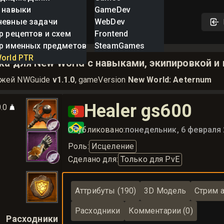
 навыки
GameDev
невные задачи
WebDev
р рецептов и схем
Frontend
р именных предметов
SteamGames
orld PTR
а для New World с навыками, экипировкой и
ажей NWGuide
v1.1.0
, gameVersion
New World: Aeternum
Healer gs600
0.0
🇵🇹
🇧🇷
Опубликовано:
понедельник, 6 февраля 
Роль
:
Исцеление
Сделано для
:
Только для PvE
Аттрибуты (190)
3D Модель
Стрим а
Расходники
Комментарии (0)
Расходники