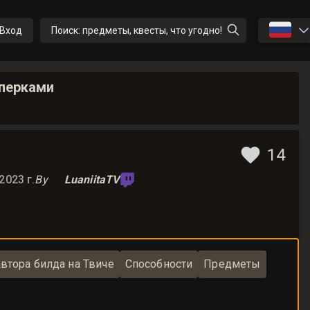
🇷🇺
Вход
Поиск: предметы, квесты, что угодно!
 перками
14
2023 г.
By
LuaniitaTV
втора билда на Твиче
Способности
Предметы