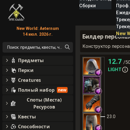
Сборки
Проф.
Ежед
Треке
Треке
New World: Aeternum
New W
14 июл. 2026 г.
Билдер персонаж
Конструктор персон
Поиск: предметы, квесты, что угодно!
Предметы
12.7
/5
LIGHT
Перки
Creatures
Полный набор
new
Споты (Места)
Ресурсов
Квесты
23.0
Способности