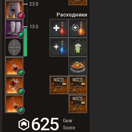
23.0
Расходники
13.0
625
Gear
Score