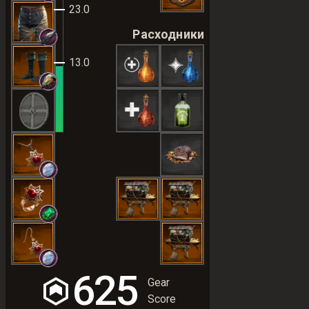
23.0
Расходники
13.0
625
Gear
Score