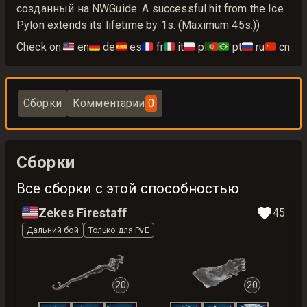
созданный на NWGuide. A successful hit from the Ice
Pylon extends its lifetime by 1s. (Maximum 45s.))
Check on:
🇺🇸
en
🇩🇪
de
🇪🇸
es
🇫🇷
fr
🇮🇹
it
🇵🇱
pl
🇵🇹🇧🇷
pt
🇷🇺
ru
🇨🇳
cn
Сборки
Комментарии
0
Сборки
Все сборки с этой способностью
🇺🇸
Zekes Firestaff
45
Дальний бой
Только для PvE
20
20