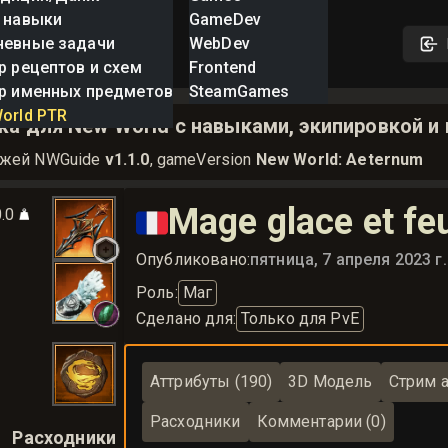
 навыки
GameDev
невные задачи
WebDev
р рецептов и схем
Frontend
р именных предметов
SteamGames
orld PTR
а для New World с навыками, экипировкой и
ажей NWGuide
v1.1.0
, gameVersion
New World: Aeternum
Mage glace et fe
0.0
🇫🇷
Опубликовано:
пятница, 7 апреля 2023 г.
Роль
:
Маг
Сделано для
:
Только для PvE
Аттрибуты (190)
3D Модель
Стрим а
Расходники
Комментарии (0)
Расходники