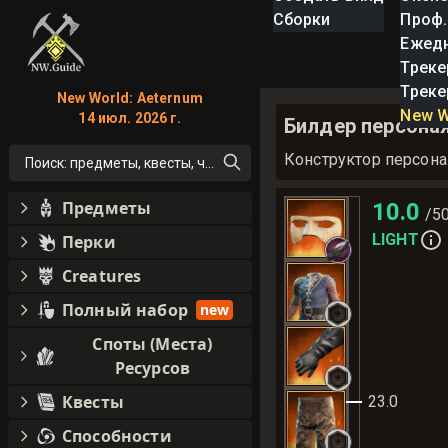
Сборки
Проф.
Ежед
Треке
Треке
New World: Aeternum
New W
14 июл. 2026 г.
Билдер персонаж
Конструктор персон
Поиск: предметы, квесты, что угодно!
Предметы
10.0
/5
LIGHT
Перки
Creatures
Полный набор
new
Споты (Места)
Ресурсов
Квесты
23.0
Способности