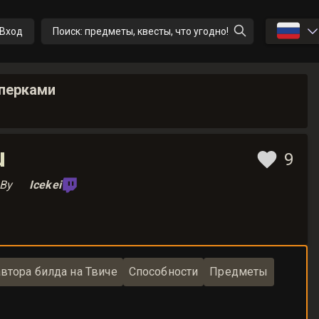
🇷🇺
Вход
Поиск: предметы, квесты, что угодно!
 перками
u
9
By
Icekei
втора билда на Твиче
Способности
Предметы