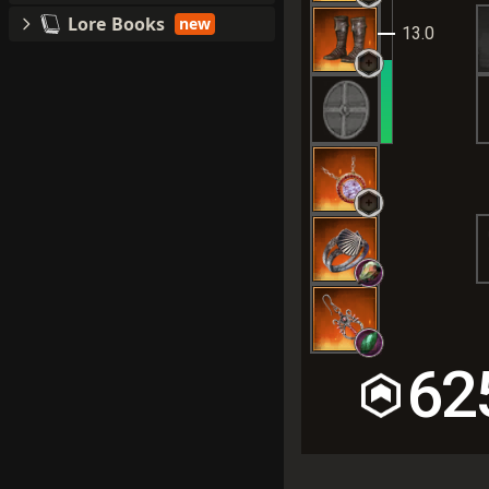
Lore Books
new
13.0
62