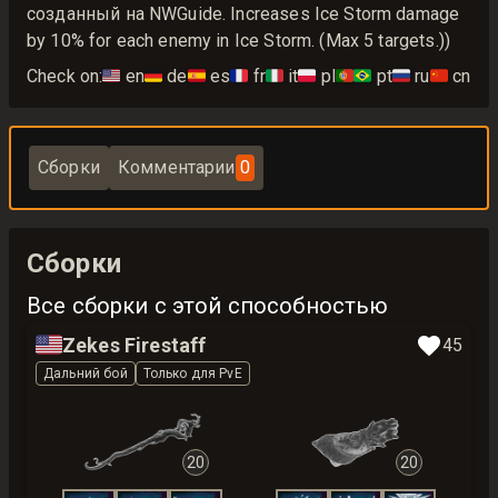
созданный на NWGuide. Increases Ice Storm damage
by 10% for each enemy in Ice Storm. (Max 5 targets.))
Check on:
🇺🇸
en
🇩🇪
de
🇪🇸
es
🇫🇷
fr
🇮🇹
it
🇵🇱
pl
🇵🇹🇧🇷
pt
🇷🇺
ru
🇨🇳
cn
Сборки
Комментарии
0
Сборки
Все сборки с этой способностью
🇺🇸
Zekes Firestaff
45
Дальний бой
Только для PvE
20
20