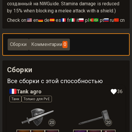
созданный на NWGuide. Stamina damage is reduced
by 15% when blocking a melee attack with a shield.)
Check on:
🇺🇸
en
🇩🇪
de
🇪🇸
es
🇫🇷
fr
🇮🇹
it
🇵🇱
pl
🇵🇹🇧🇷
pt
🇷🇺
ru
🇨🇳
cn
Сборки
Комментарии
0
Сборки
Все сборки с этой способностью
🇫🇷
Tank agro
36
Танк
Только для PvE
20
20