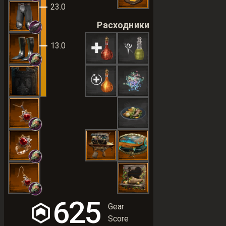
23.0
Расходники
13.0
625
Gear
Score