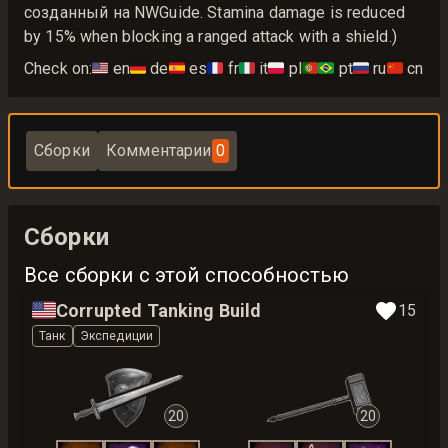
созданный на NWGuide. Stamina damage is reduced
by 15% when blocking a ranged attack with a shield.)
Check on:
🇺🇸
en
🇩🇪
de
🇪🇸
es
🇫🇷
fr
🇮🇹
it
🇵🇱
pl
🇵🇹🇧🇷
pt
🇷🇺
ru
🇨🇳
cn
Сборки
Комментарии
0
Сборки
Все сборки с этой способностью
🇺🇸
Corrupted Tanking Build
15
Танк
Экспедиции
20
20