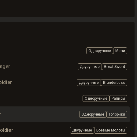
Одноручные
Мечи
anger
Двуручные
Great Sword
ldier
Двуручные
Blunderbuss
Одноручные
Рапиры
r
Одноручные
Топорики
oldier
Двуручные
Боевые Молоты