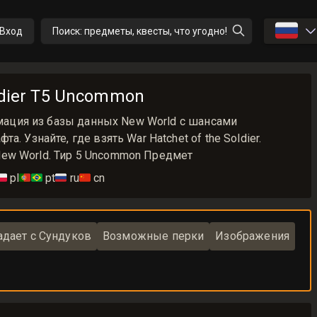
🇷🇺
Вход
Поиск: предметы, квесты, что угодно!
oldier T5 Uncommon
ормация из базы данных New World с шансами
. Узнайте, где взять War Hatchet of the Soldier.
ew World. Тир 5 Uncommon Предмет
🇱
pl
🇵🇹🇧🇷
pt
🇷🇺
ru
🇨🇳
cn
адает с Сундуков
Возможные перки
Изображения