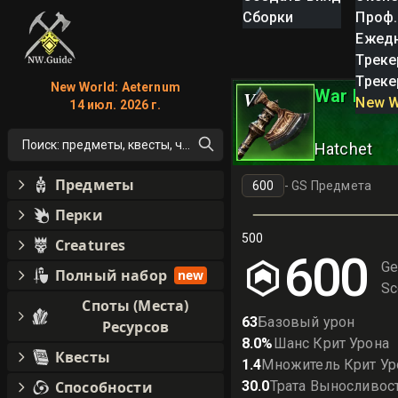
Сборки
Проф.
Ежед
Треке
Треке
New World: Aeternum
War Hatch
V
New W
14 июл. 2026 г.
Поиск: предметы, квесты, что угодно!
Hatchet
Предметы
-
GS Предмета
Перки
500
Creatures
600
Ge
Полный набор
new
Sc
Споты (Места)
63
Базовый урон
Ресурсов
8.0
%
Шанс Крит Урона
Квесты
1.4
Множитель Крит Ур
Способности
30.0
Трата Выносливос