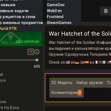
 навыки
GameDev
невные задачи
WebDev
р рецептов и схем
Frontend
р именных предметов
SteamGames
et of the Soldier
orld PTR
War Hatchet of the S
Uncommon
War Hatchet of the Soldier Инф
выпадения и калькулятором крафта
Оружие Одноручные Топорики N
Check on:
🇺🇸
en
🇩🇪
de
🇪🇸
es
🇫🇷
fr
🇮🇹
it

600
ar
ore
3D Модель
Набор оружия
П
Комментарии
0
она
ти На Блок