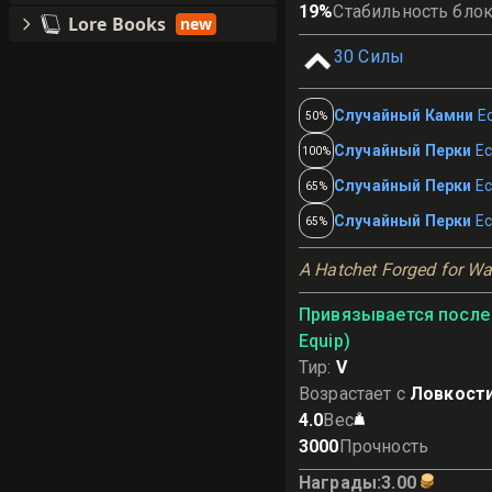
19
%
Стабильность бло
Lore Books
new
30
Силы
Случайный Камни
Е
50%
Случайный Перки
Ес
100%
Случайный Перки
Ес
65%
Случайный Перки
Ес
65%
A Hatchet Forged for Wa
Привязывается после 
Equip)
Тир
:
V
Возрастает с
Ловкости
4.0
Вес
3000
Прочность
Награды
:
3.00