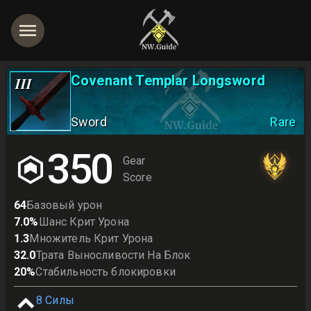
Covenant Templar Longsword
III
Sword
Rare
350
Gear
Score
64
Базовый урон
7.0
%
Шанс Крит Урона
1.3
Множитель Крит Урона
32.0
Трата Выносливости На Блок
20
%
Стабильность блокировки
8
Силы