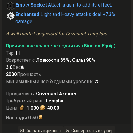
Empty Socket
Attach a gem to add its effect.
Enchanted
Light and Heavy attacks deal +7.3%
damage.
A well-made Longsword for Covenant Templars.
Привязывается после поднятия (Bind on Equip)
Тир
:
III
Возрастает с
Ловкости 65%, Силы 90%
3.0
Вес
2000
Прочность
Минимальный необходимый уровень
:
25
Продается в
:
Covenant Armory
Требуемый ранг
:
Templar
Цена
:
1 000
40,00
Награды
:
0.50
Скачать скриншот
Скопировать в буфер