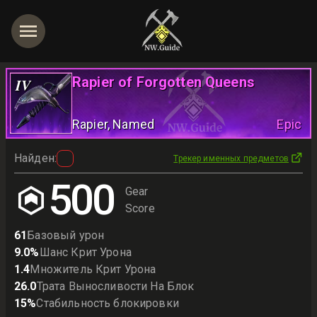
Rapier of Forgotten Queens
IV
Rapier
, Named
Epic
Найден
:
Трекер именных предметов
500
Gear
Score
61
Базовый урон
9.0
%
Шанс Крит Урона
1.4
Множитель Крит Урона
26.0
Трата Выносливости На Блок
15
%
Стабильность блокировки