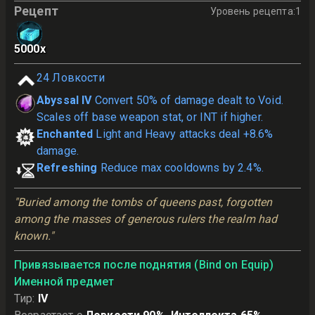
Рецепт
Уровень рецепта
:
1
5000
x
24
Ловкости
Abyssal IV
Convert 50% of damage dealt to Void.
Scales off base weapon stat, or INT if higher.
Enchanted
Light and Heavy attacks deal +8.6%
damage.
Refreshing
Reduce max cooldowns by 2.4%.
"Buried among the tombs of queens past, forgotten 
among the masses of generous rulers the realm had 
known."
Привязывается после поднятия (Bind on Equip)
Именной предмет
Тир
:
IV