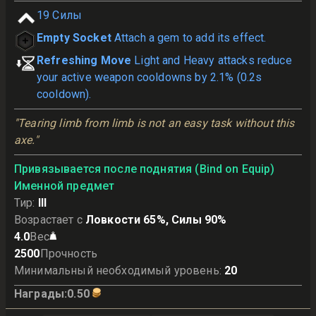
19
Силы
Empty Socket
Attach a gem to add its effect.
Refreshing Move
Light and Heavy attacks reduce
your active weapon cooldowns by 2.1% (0.2s
cooldown).
"Tearing limb from limb is not an easy task without this 
axe."
Привязывается после поднятия (Bind on Equip)
Именной предмет
Тир
:
III
Возрастает с
Ловкости 65%, Силы 90%
4.0
Вес
2500
Прочность
Минимальный необходимый уровень
:
20
Награды
:
0.50