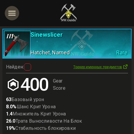
Sinewslicer
III
Hatchet
, Named
Rare
Найден
:
Трекер именных предметов
400
Gear
Score
63
Базовый урон
8.0
%
Шанс Крит Урона
1.4
Множитель Крит Урона
26.0
Трата Выносливости На Блок
19
%
Стабильность блокировки