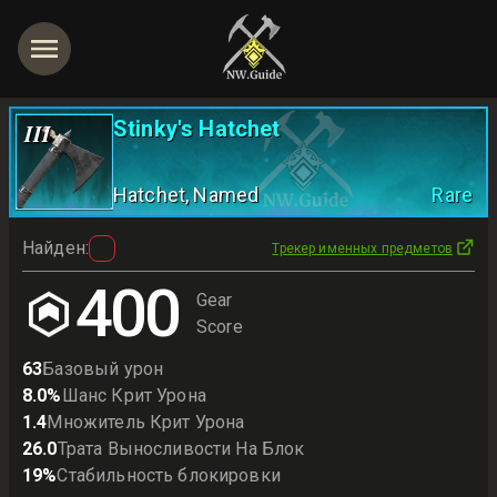
Stinky's Hatchet
III
Hatchet
, Named
Rare
Найден
:
Трекер именных предметов
400
Gear
Score
63
Базовый урон
8.0
%
Шанс Крит Урона
1.4
Множитель Крит Урона
26.0
Трата Выносливости На Блок
19
%
Стабильность блокировки