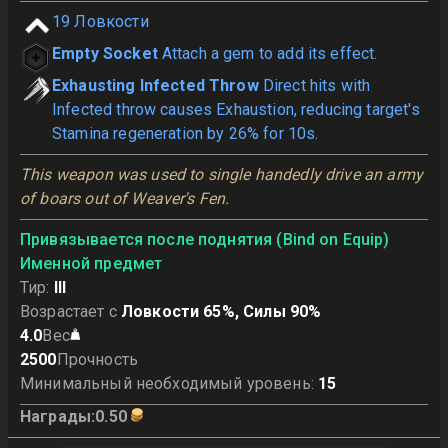
19
Ловкости
Empty Socket
Attach a gem to add its effect.
Exhausting Infected Throw
Direct hits with
Infected throw causes Exhaustion, reducing target's
Stamina regeneration by 26% for 10s.
This weapon was used to single handedly drive an army 
of boars out of Weaver's Fen.
Привязывается после поднятия (Bind on Equip)
Именной предмет
Тир
:
III
Возрастает с
Ловкости 65%, Силы 90%
4.0
Вес
2500
Прочность
Минимальный необходимый уровень
:
15
Награды
:
0.50