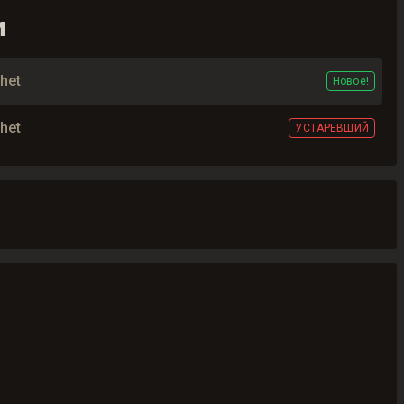
и
chet
Новое!
chet
УСТАРЕВШИЙ