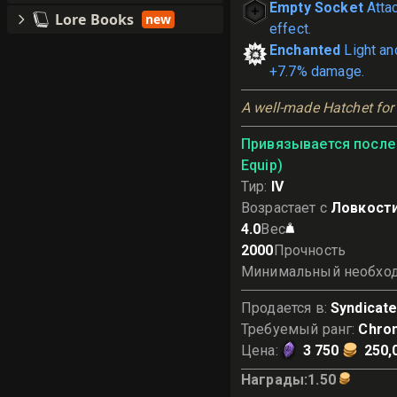
Empty Socket
Atta
Lore Books
new
effect.
Enchanted
Light an
+7.7% damage.
A well-made Hatchet for 
Привязывается после 
Equip)
Тир
:
IV
Возрастает с
Ловкости
4.0
Вес
2000
Прочность
Минимальный необхо
Продается в
:
Syndicat
Требуемый ранг
:
Chron
Цена
:
3 750
250,
Награды
:
1.50