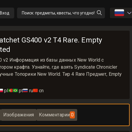
🇷🇺
Вход
Поиск: предметы, квесты, что угодно!
Hatchet GS400 v2 T4 Rare. Empty
ted
400 v2 Информация из базы данных New World с
ом крафта. Узнайте, где взять Syndicate Chronicler
учные Топорики New World. Тир 4 Rare Предмет, Empty
🇱
pl
🇵🇹🇧🇷
pt
🇷🇺
ru
🇨🇳
cn
Изображения
Комментарии
0