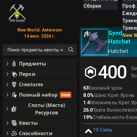
Сборки
Проф.
Ежед
Треке
Треке
New World: Aeternum
Syndicate
IV
New W
14 июл. 2026 г.
Hatchet
Поиск: предметы, квесты, что угодно!
Hatchet
Предметы
400
Ge
Перки
Sc
Creatures
63
Базовый урон
Полный набор
new
8.0
%
Шанс Крит Урона
1.4
Множитель Крит Ур
Споты (Места)
26.0
Трата Выносливос
Ресурсов
19
%
Стабильность бло
Квесты
19
Силы
Способности