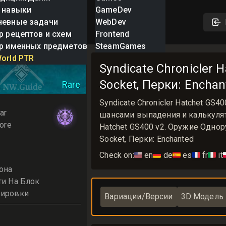
 навыки
GameDev
невные задачи
WebDev
р рецептов и схем
Frontend
р именных предметов
SteamGames
 Chronicler
orld PTR
Syndicate Chronicler 
Socket, Перки: Enchan
Rare
Syndicate Chronicler Hatchet GS
ar
шансами выпадения и калькулятор
ore
Hatchet GS400 v2. Оружие Однор
Socket, Перки: Enchanted
Check on:
🇺🇸
en
🇩🇪
de
🇪🇸
es
🇫🇷
fr
🇮🇹
it

она
ти На Блок
кировки
Вариации/Версии
3D Модель