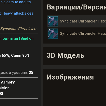
ch a gem to add its
Вариации/Верси
d Heavy attacks deal
Syndicate Chronicler Hat
Syndicate Chroniclers.
Syndicate Chronicler Hat
поднятия (Bind on
3D Модель
 65%, Силы 90%
димый уровень
:
35
Изображения
e Armory
icler
00