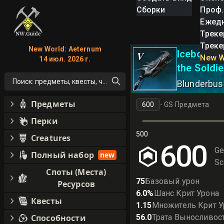
Сборки
Проф.
Ежед
Треке
Треке
New World: Aeternum
Icebound 
V
New W
14 июл. 2026 г.
the Soldie
Поиск: предметы, квесты, что угодно!
Blunderbus
Предметы
-
GS Предмета
Перки
500
Creatures
600
Ge
Полный набор
new
Sc
Споты (Места)
75
Базовый урон
Ресурсов
6.0
%
Шанс Крит Урона
Квесты
1.15
Множитель Крит У
Способности
56.0
Трата Выносливос