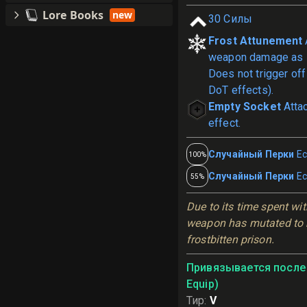
Lore Books
new
30
Силы
Frost Attunement
weapon damage as I
Does not trigger of
DoT effects).
Empty Socket
Atta
effect.
Случайный Перки
Ес
100%
Случайный Перки
Ес
55%
Due to its time spent wit
weapon has mutated to be
frostbitten prison.
Привязывается после 
Equip)
Тир
:
V