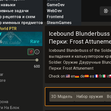
 навыки
GameDev
невные задачи
WebDev
р рецептов и схем
Frontend
р именных предметов
SteamGames
Blunderbuss of
orld PTR
Icebound Blunderbuss o
r
Перки: Frost Attunem
s
Rare
Icebound Blunderbuss of the So
выпадения и калькулятором крафт
Soldier. Оружие Двуручные Blund
600
Перки: Frost Attunement
ar
Check on:
🇺🇸
en
🇩🇪
de
🇪🇸
es
🇫🇷
fr
🇮🇹
it

ore
3D Модель
Набор оружия
В
рона
ти На Блок