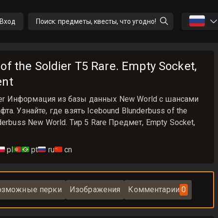
🇷🇺
Вход
Поиск: предметы, квесты, что угодно!
f the Soldier T5 Rare. Empty Socket,
ent
ldier Информация из базы данных New World с шансами
а. Узнайте, где взять Icebound Blunderbuss of the
erbuss New World. Тир 5 Rare Предмет, Empty Socket,
🇱
pl
🇵🇹🇧🇷
pt
🇷🇺
ru
🇨🇳
cn
озможные перки
Изображения
Комментарии
0