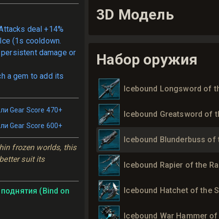
3D Модель
Attacks deal +14%
ce (1s cooldown.
f persistent damage or
Набор оружия
ch a gem to add its
Icebound Longsword of th
ли Gear Score 470+
Icebound Greatsword of 
ли Gear Score 600+
Icebound Blunderbuss of 
hin frozen worlds, this 
tter suit its 
Icebound Rapier of the R
Icebound Hatchet of the S
поднятия (Bind on
Icebound War Hammer of 