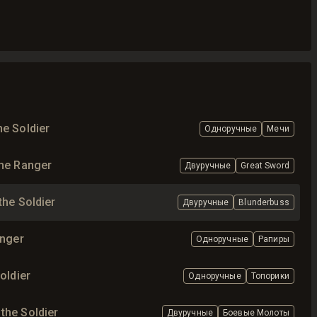
e Soldier
Одноручные
Мечи
the Ranger
Двуручные
Great Sword
the Soldier
Двуручные
Blunderbuss
anger
Одноручные
Рапиры
oldier
Одноручные
Топорики
the Soldier
Двуручные
Боевые Молоты