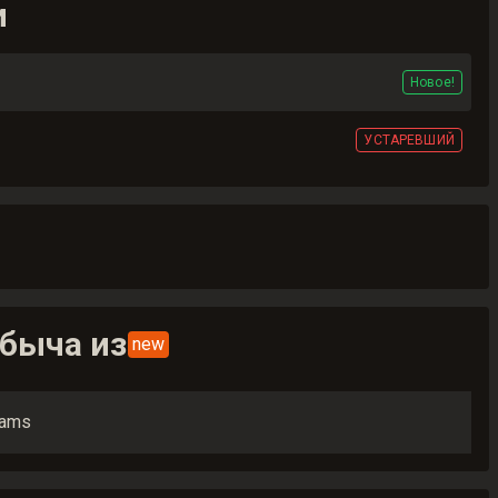
и
Новое!
УСТАРЕВШИЙ
быча из
new
dams