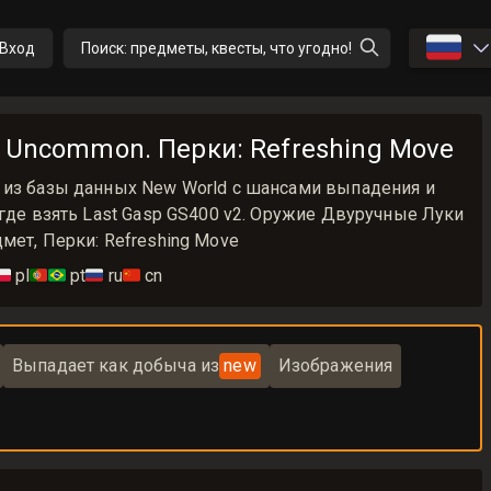
🇷🇺
Вход
Поиск: предметы, квесты, что угодно!
3 Uncommon. Перки: Refreshing Move
 из базы данных New World с шансами выпадения и
 где взять Last Gasp GS400 v2. Оружие Двуручные Луки
мет, Перки: Refreshing Move
🇱
pl
🇵🇹🇧🇷
pt
🇷🇺
ru
🇨🇳
cn
Выпадает как добыча из
new
Изображения