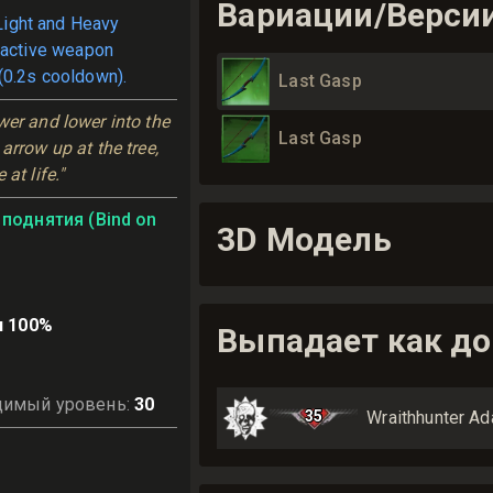
Вариации/Верси
Light and Heavy
 active weapon
(0.2s cooldown).
Last Gasp
er and lower into the 
Last Gasp
arrow up at the tree, 
at life."
поднятия (Bind on
3D Модель
и 100%
Выпадает как до
димый уровень
:
30
35
Wraithhunter A