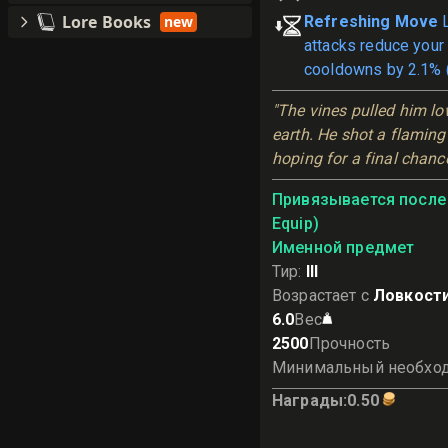
Lore Books
new
Refreshing Move
attacks reduce your
cooldowns by 2.1% 
"The vines pulled him low
earth. He shot a flaming 
hoping for a final chance 
Привязывается после 
Equip)
Именной предмет
Тир
:
III
Возрастает с
Ловкост
6.0
Вес
2500
Прочность
Минимальный необхо
Награды
:
0.50