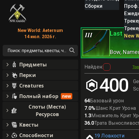
Сборки
Проф.
Ежед
Треке
Треке
New World: Aeternum
Last Gasp
III
New W
14 июл. 2026 г.
Поиск: предметы, квесты, что угодно!
Bow
, Name
Предметы
Найден
:
Тре
Перки
400
Ge
Creatures
Sc
Полный набор
new
64
Базовый урон
Споты (Места)
7.0
%
Шанс Крит Урона
Ресурсов
1.3
Множитель Крит Ур
36.0
Трата Выносливос
Квесты
Способности
19
Ловкости