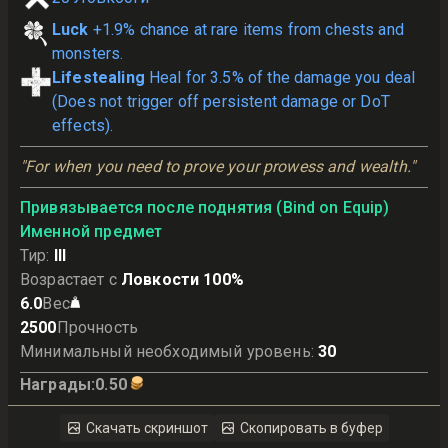
Luck
+1.9% chance at rare items from chests and
monsters.
Lifestealing
Heal for 3.5% of the damage you deal
(Does not trigger off persistent damage or DoT
effects).
"For when you need to prove your prowess and wealth."
Привязывается после поднятия (Bind on Equip)
Именной предмет
Тир
:
III
Возрастает с
Ловкости 100%
6.0
Вес
2500
Прочность
Минимальный необходимый уровень
:
30
Награды
:
0.50
Скачать скриншот
Скопировать в буфер