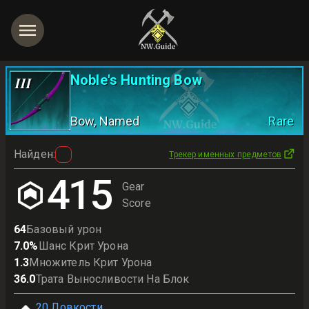
Noble's Hunting Bow
III
Bow
, Named
Rare
Найден
:
Трекер именных предметов
415
Gear
Score
64
Базовый урон
7.0
%
Шанс Крит Урона
1.3
Множитель Крит Урона
36.0
Трата Выносливости На Блок
20
Ловкости