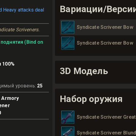
Вариации/Верси
d Heavy attacks deal
Syndicate Scrivener Bow
dicate Scriveners.
поднятия (Bind on
Syndicate Scrivener Bow
и 100%
3D Модель
димый уровень
:
25
Набор оружия
e Armory
ener
0
Syndicate Scrivener Grea
Syndicate Scrivener Blun