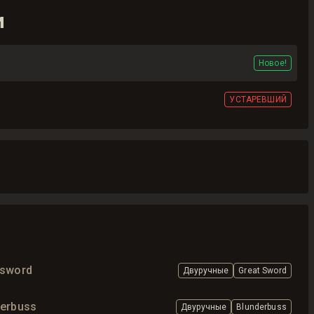
и
Новое!
УСТАРЕВШИЙ
tsword
Двуручные
Great Sword
derbuss
Двуручные
Blunderbuss