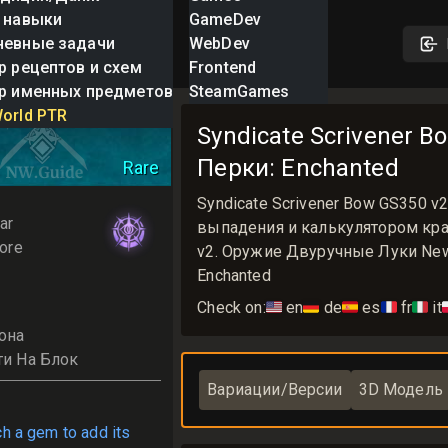
 навыки
GameDev
невные задачи
WebDev
р рецептов и схем
Frontend
р именных предметов
SteamGames
 Scrivener Bow
orld PTR
Syndicate Scrivener B
Перки: Enchanted
Rare
Syndicate Scrivener Bow GS350 
ar
выпадения и калькулятором крафт
ore
v2. Оружие Двуручные Луки New 
Enchanted
Check on:
🇺🇸
en
🇩🇪
de
🇪🇸
es
🇫🇷
fr
🇮🇹
it

она
ти На Блок
Вариации/Версии
3D Модель
ch a gem to add its