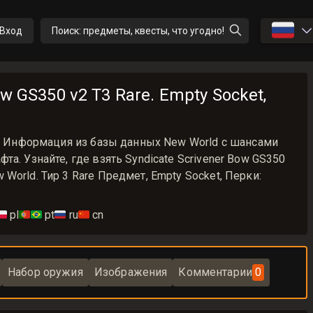
🇷🇺
Вход
Поиск: предметы, квесты, что угодно!
ow GS350 v2 T3 Rare. Empty Socket,
v2 Информация из базы данных New World с шансами
а. Узнайте, где взять Syndicate Scrivener Bow GS350
World. Тир 3 Rare Предмет, Empty Socket, Перки:
🇱
pl
🇵🇹🇧🇷
pt
🇷🇺
ru
🇨🇳
cn
Набор оружия
Изображения
Комментарии
0