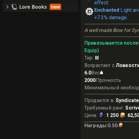
effect.
Lore Books
new
Enchanted
Light an
+7.3% damage.
A well-made Bow for Syn
Привязывается после 
Equip)
Тир
:
III
Возрастает с
Ловкост
6.0
Вес
2000
Прочность
Минимальный необхо
Продается в
:
Syndicat
Требуемый ранг
:
Scriv
Цена
:
1 250
62,5
Награды
:
0.50