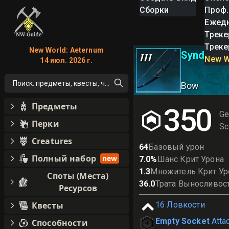
Сборки
Проф.
Ежед
Треке
Треке
New World: Aeternum
Syndicate
III
New W
14 июл. 2026 г.
Поиск: предметы, квесты, что угодно!
Bow
Предметы
350
Ge
Перки
Sc
Creatures
64
Базовый урон
Полный набор
new
7.0
%
Шанс Крит Урона
1.3
Множитель Крит Ур
Споты (Места)
36.0
Трата Выносливос
Ресурсов
Квесты
16
Ловкости
Empty Socket
Atta
Способности