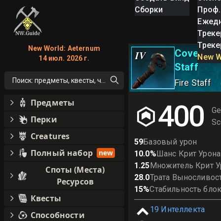
Сборки
Проф.
Ежед
Треке
Треке
New World: Aeternum
Covenant 
IV
New W
14 июл. 2026 г.
Staff
Поиск: предметы, квесты, что угодно!
Fire Staff
Предметы
400
Ge
Перки
Sc
Creatures
59
Базовый урон
Полный набор
new
10.0
%
Шанс Крит Урона
1.25
Множитель Крит У
Споты (Места)
28.0
Трата Выносливос
Ресурсов
15
%
Стабильность бло
Квесты
19
Интеллекта
Способности