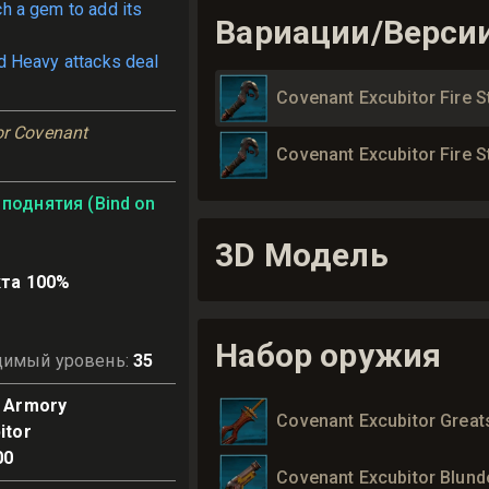
ch a gem to add its
Вариации/Верси
d Heavy attacks deal
Covenant Excubitor Fire S
or Covenant 
Covenant Excubitor Fire S
поднятия (Bind on
3D Модель
та 100%
Набор оружия
димый уровень
:
35
 Armory
Covenant Excubitor Grea
itor
00
Covenant Excubitor Blun