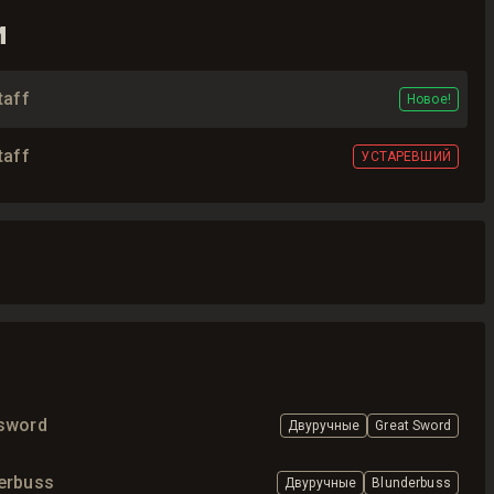
и
taff
Новое!
taff
УСТАРЕВШИЙ
tsword
Двуручные
Great Sword
derbuss
Двуручные
Blunderbuss