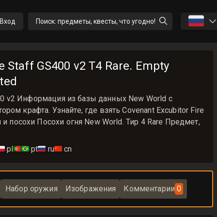
🇷🇺
Вход
Поиск: предметы, квесты, что угодно!
e Staff GS400 v2 T4 Rare. Empty
ted
S400 v2 Информация из базы данных New World с
ом крафта. Узнайте, где взять Covenant Excubitor Fire
 и посохи Посохи огня New World. Тир 4 Rare Предмет,
🇱
pl
🇵🇹🇧🇷
pt
🇷🇺
ru
🇨🇳
cn
Набор оружия
Изображения
Комментарии
0