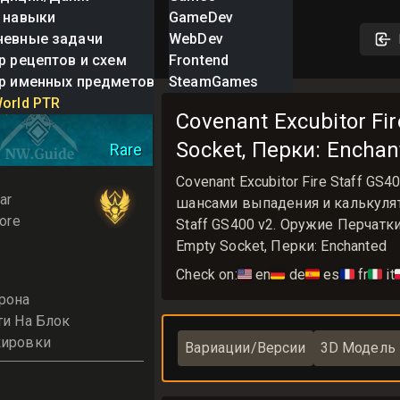
 навыки
GameDev
невные задачи
WebDev
р рецептов и схем
Frontend
р именных предметов
SteamGames
Excubitor Fire
orld PTR
Covenant Excubitor Fir
Socket, Перки: Enchan
Rare
Covenant Excubitor Fire Staff G
ar
шансами выпадения и калькулятор
ore
Staff GS400 v2. Оружие Перчатки
Empty Socket, Перки: Enchanted
Check on:
🇺🇸
en
🇩🇪
de
🇪🇸
es
🇫🇷
fr
🇮🇹
it

рона
ти На Блок
кировки
Вариации/Версии
3D Модель