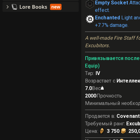
Empty Socket
Atta
Lore Books
new
effect.
Enchanted
Light an
+7.7% damage.
A well-made Fire Staff f
Excubitors.
Привязывается после 
Equip)
Тир
:
IV
Возрастает с
Интеллек
7.0
Вес
2000
Прочность
Минимальный необхо
Продается в
:
Covenant
Требуемый ранг
:
Excub
Цена
:
3 750
250,