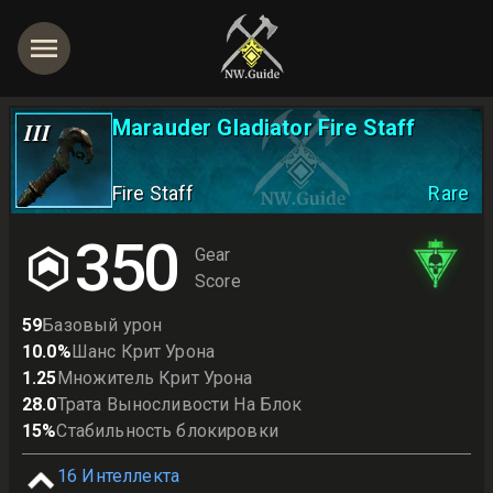
Marauder Gladiator Fire Staff
III
Fire Staff
Rare
350
Gear
Score
59
Базовый урон
10.0
%
Шанс Крит Урона
1.25
Множитель Крит Урона
28.0
Трата Выносливости На Блок
15
%
Стабильность блокировки
16
Интеллекта