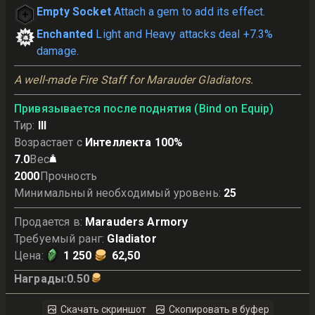
Empty Socket
Attach a gem to add its effect.
Enchanted
Light and Heavy attacks deal +7.3%
damage.
A well-made Fire Staff for Marauder Gladiators.
Привязывается после поднятия (Bind on Equip)
Тир
:
III
Возрастает с
Интеллекта 100%
7.0
Вес
2000
Прочность
Минимальный необходимый уровень
:
25
Продается в
:
Marauders Armory
Требуемый ранг
:
Gladiator
Цена
:
1 250
62,50
Награды
:
0.50
Скачать скриншот
Скопировать в буфер