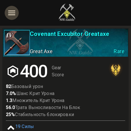
Covenant Excubitor Greataxe
IV
Great Axe
Rare
400
Gear
Score
82
Базовый урон
7.0
%
Шанс Крит Урона
1.3
Множитель Крит Урона
56.0
Трата Выносливости На Блок
25
%
Стабильность блокировки
19
Силы