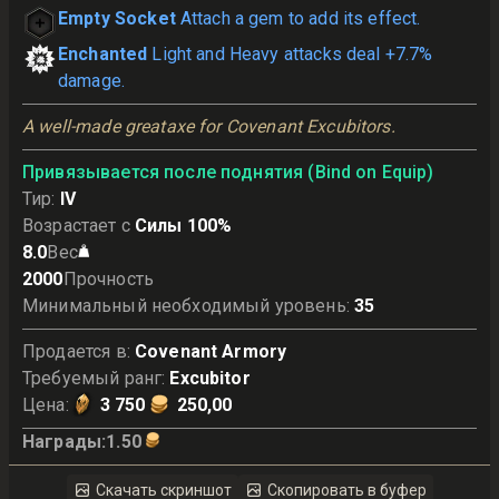
Empty Socket
Attach a gem to add its effect.
Enchanted
Light and Heavy attacks deal +7.7%
damage.
A well-made greataxe for Covenant Excubitors.
Привязывается после поднятия (Bind on Equip)
Тир
:
IV
Возрастает с
Силы 100%
8.0
Вес
2000
Прочность
Минимальный необходимый уровень
:
35
Продается в
:
Covenant Armory
Требуемый ранг
:
Excubitor
Цена
:
3 750
250,00
Награды
:
1.50
Скачать скриншот
Скопировать в буфер